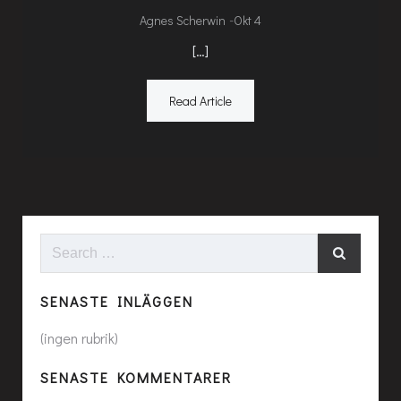
-
Agnes Scherwin
Okt 4
[…]
Read Article
Search
for:
SENASTE INLÄGGEN
(ingen rubrik)
SENASTE KOMMENTARER